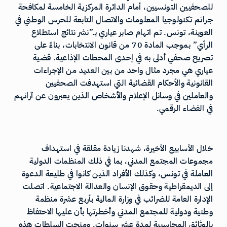
للصحفيين التونسيين، أمام الدائرة المركزية الخامسة لمكافحة
جرائم تكنولوجيا المعلومات والاتصال التابعة للحرس الوطني في
العوينة، تونس. تم اتهام صابر عياري بـ”نشر نتائج استطلاع
الرأي” بموجب المادة 70 من قانون الانتخابات، بناءً على
تصريح صحفي أدلى به في إحدى المحطات الإذاعية. قضية
عياري هي مجرد مثال واحد من بين العديد من الإجراءات
القانونية والأحكام القضائية التي استهدفت الصحفيين
والعاملين في وسائل الإعلام والأشخاص الذين يعبرون عن آرائهم
في الفضاء الرقمي.
خلال الأسابيع الأخيرة، شهدنا زيادة مقلقة في استهداف
مجموعات المجتمع المدني، بما في ذلك المنظمات الدولية
العاملة في تونس، وكذلك الأفراد الذين كانوا في طليعة الدعوة
إلى الديمقراطية وحقوق الإنسان والعدالة الاجتماعية. اتصلت
الإدارة العامة للضرائب في وزارة المالية بأربع عشرة منظمة
وطنية ودولية للمجتمع المدني وأخطرتها بأن عليها الاحتفاظ
بالوثائق المحاسبية لمدة عشر سنوات. ومنحت السلطات هذه