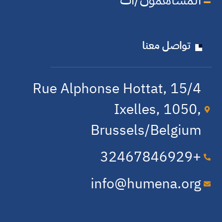
تواصل معنا
15/4 Rue Alphonse Hottat,
Ixelles, 1050,
Brussels/Belgium
+32​467​846​929
info@humena.org