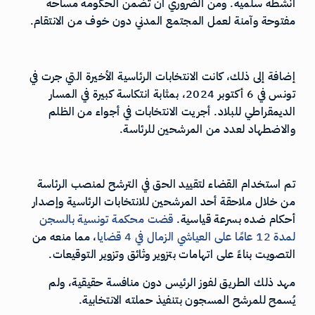
أنشطة سلمية. ومن الضروري أن تضمن الحكومة مساحة
مفتوحة وآمنة لعمل المجتمع المدني دون خوف من الانتقام.
إضافة إلى ذلك، كانت الانتخابات الرئاسية الأخيرة التي جرت في
تونس في 6 أكتوبر 2024، بمثابة انتكاسة كبيرة في المسار
الديمقراطي للبلاد. أجريت الانتخابات في أجواء من الظلم
والاضطهاد لعدد من المرشحين للرئاسة.
تم استخدام القضاء لتقييد الحق في الترشح لمنصب الرئاسة
من خلال ملاحقة أحد المرشحين للانتخابات الرئاسية وإصدار
أحكام ضده بسرعة قياسية.
قضت
محكمة
تونسية
بالسجن
لمدة
12
عام
ا
على
العياشي
الزمال
في
4
قضايا
، مما منعه من
التصويت بناءً على اتهامات بتزوير وثائق وتزوير التوقيعات.
مهد ذلك الطريق لفوز الرئيس دون منافسة حقيقية، ولم
يُسمح للمرشح المسجون بتنفيذ حملته الانتخابية.