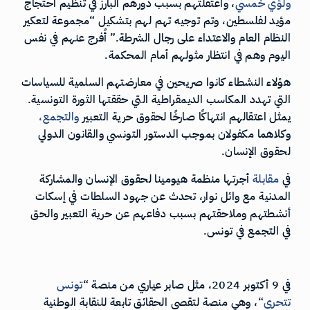
ولؤي
خمسي
، واعتقلتهم بسبب دورهم البارز في تنظيم احتجاج
مؤيد لفلسطين، وتم توجيه تهم لهم بتشكيل “مجموعة لتعكير
النظام العام والاعتداء على رجال الشرطة.” أُفرج عنهم في نفس
اليوم وهم في انتظار مثولهم أمام المحكمة.
هؤلاء النشطاء كانوا صريحين في معارضتهم السلمية للسياسات
التي تهدد المكاسب الديمقراطية التي حققتها الثورة التونسية.
يمثل اعتقالهم انتهاكًا صارخًا لحقوق حرية التعبير
والتجمع
،
وكلاهما مكفولان بموجب الدستور التونسي والقانون الدولي
لحقوق الإنسان.
في
مقابلة
أجرتها منظمة هيومينا لحقوق الإنسان والمشاركة
المدنية مع وائل نوار، تحدث عن جهود السلطات في إسكات
أنشطتهم وملاحقتهم بسبب دفاعهم عن حرية التعبير والحق
في التجمع في تونس.
في 9 أكتوبر 2024، مثل صابر عياري من منصة “
تونس
تتحرى
“، وهي منصة لتقصي الحقائق تابعة للنقابة الوطنية