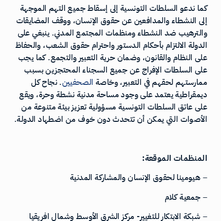
كما ندعو السلطات التونسية إلى إسقاط جميع التهم الموجهة
إلى النشطاء والمدافعين عن حقوق الإنسان، ووقف المضايقات
والترهيب ضد النشطاء ومنظمات المجتمع المدني. ينبغي على
الدولة الالتزام بأحكام الدستور واحترام حقوق الشعب، والحفاظ
على النظام والقانون، وضمان حرية التعبير والتجمع. كما يجب
على السلطات الإفراج عن جميع السجناء المحتجزين بسبب
ممارستهم لحقهم في التعبير، وخاصة
الصحفيين
. نجاح كل
ديمقراطية يعتمد على وجود مساحة مدنية نشطة وحرة، ويقع
على عاتق السلطات التونسية مسؤولية تعزيز بيئة متنوعة من
الأصوات التي يمكن أن تتحدث دون خوف من اضطهاد الدولة.
المنظمات الموقعة:
– هيومينا لحقوق الإنسان والمشاركة المدنية
– جمعية كلام
– شبكة الابتكار للتغيير- مركز الشرق الأوسط وشمال افريقيا