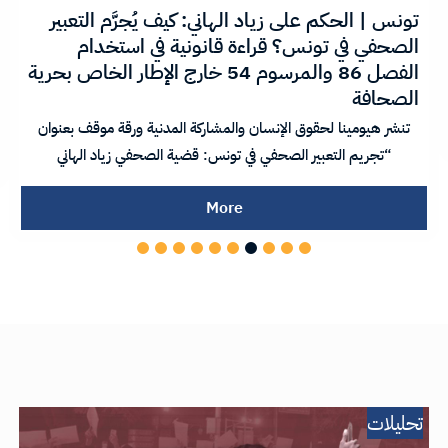
تونس | الحكم على زياد الهاني: كيف يُجرَّم التعبير
الصحفي في تونس؟ قراءة قانونية في استخدام
الفصل 86 والمرسوم 54 خارج الإطار الخاص بحرية
الصحافة
تنشر هيومينا لحقوق الإنسان والمشاركة المدنية ورقة موقف بعنوان
“تجريم التعبير الصحفي في تونس: قضية الصحفي زياد الهاني
More
تحليلات