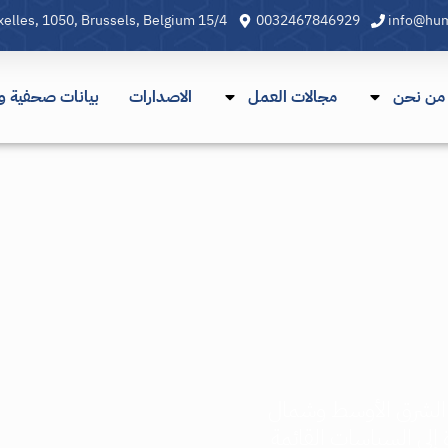
15/4 Rue Alphonse Hottat, Ixelles, 1050, Brussels, Belgium
0032​467​846​929
info@hu
من نحن
مجالات العمل
الاصدارات
بيانات صحفية وب
 الشرق الأوسط وشمال
ة إلى السياسات القائمة