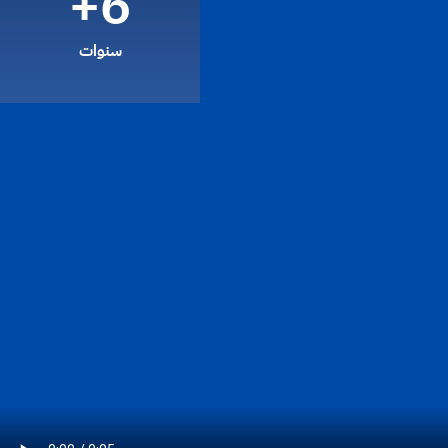
6+
سنوات