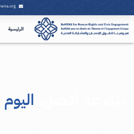
mena.org
الرئيسية
بناء غد أفضل،
اليوم
تهدف هيومينا إلى تمكين المجتمعات في/من منطقة
أفريقيا من خلال تعزيز المعرفة وتعزيز الحوار والدعو