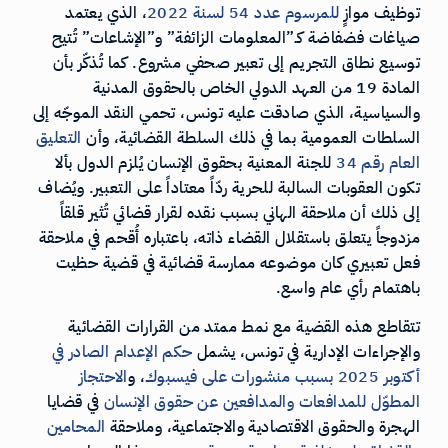
توظيف موازٍ
للمرسوم عدد 54 لسنة 2022
، الذي يعتمد
صياغات فضفاضة كـ”المعلومات الزائفة” و”الإشاعات” تُتيح
توسيع نطاق التجريم إلى تعبير صحفي مشروع. كما تُذكّر بأن
المادة 19 من العهد الدولي الخاص بالحقوق المدنية
والسياسية، الذي صادقت عليه تونس، تحمي النقد الموجّه إلى
السلطات العمومية بما في ذلك السلطة القضائية، وأن
التعليق
العام رقم 34
للجنة المعنية بحقوق الإنسان يُلزم الدول بألا
تكون العقوبات السالبة للحرية ردّاً معتاداً على التعبير. ويُضاف
إلى ذلك أن ملاحقة الهاني بسبب نقده لقرار قضائي تُثير قلقاً
مزدوجاً يتعلق باستقلال القضاء ذاته، باعتباره أُقحم في ملاحقة
فعل تعبيري كان موضوعه ممارسة قضائية في قضية حظيت
باهتمام رأي عام واسع.
تتقاطع هذه القضية مع نمط ممتد من القرارات القضائية
والإجراءات الإدارية في تونس، يشمل
حكم الإعدام الصادر في
أكتوبر 2025 بسبب منشورات على فيسبوك
، و
الاحتجاز
المطوّل للمدافعات والمدافعين عن حقوق الإنسان
في قضايا
الهجرة والحقوق الاقتصادية والاجتماعية، وملاحقة
المحامين