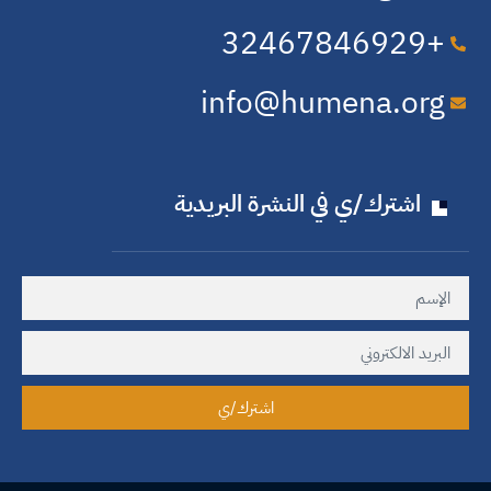
+32​467​846​929
info@humena.org
اشترك/ي في النشرة البريدية
اشترك/ي