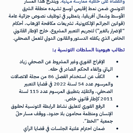
والقضاة على خلفية ممارسة مهنية
. ويندرج هذا المسار
التونسي ضمن نمط إقليمي أوسع تشهده منطقة الشرق
الأوسط وشمال أفريقيا، يتمظهر في توظيف نصوص جزائية عامة
(قوانين الجرائم الإلكترونية، تشريعات مكافحة الإرهاب، أحكام
“الإضرار بالغير”) لتجريم التعبير المشروع، خارج الإطار القانوني
الخاص الذي يكفله الدستور والقانون الدولي للعمل الصحفي.
تطالب هيومينا السلطات التونسية بـ:
الإفراج الفوري وغير المشروط عن الصحفي زياد
الهاني وإلغاء الحكم الصادر في حقه.
الكفّ عن استخدام الفصل 86 من مجلة الاتصالات
والمرسوم عدد 54 لسنة 2022 في قضايا التعبير
الصحفي، والتقيّد بتطبيق المرسوم عدد 115 لسنة
2011 كإطار قانوني خاص.
الرفع الفوري لتعليق نشاط الرابطة التونسية لحقوق
الإنسان ومنظمة محامون بلا حدود، ووقف مسار حلّ
جمعية “الخط”.
ضمان احترام علنية الجلسات في قضايا الرأي