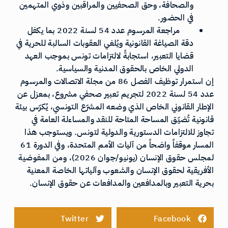
والصحافة، وحق الصحفيين والمراقبين وذوي المتهمين
في الحضور.
مراجعة المرسوم عدد 54 لسنة 2022 بما يكفل
دقة الصياغة القانونية ويُلغي العقوبات السالبة للحرية في
قضايا التعبير، استجابةً لالتزامات تونس بموجب العهد
الدولي الخاص بالحقوق المدنية والسياسية.
إن استمرار توظيف الفصل 86 من مجلة الاتصالات والمرسوم
عدد 54 لسنة 2022 لتجريم تعبير صحفي مشروع، بمعزل عن
الإطار القانوني الخاص الذي وضعه المشرّع التونسي، يُكرّس بيئة
قانونية تُضيّق المساحة المتاحة للنقد والمساءلة العامة في
تجاوز للالتزامات الدستورية والدولية لتونس. ويستوجب هذا
المسار موقفاً واضحاً من آليات الأمم المتحدة، وفي الدورة 61
لمجلس حقوق الإنسان (يونيو/جوان 2026)، ومن المفوضية
الأفريقية لحقوق الإنسان والشعوب وآلياتها الخاصة المعنية
بحرية التعبير وبالمدافعين والمدافعات عن حقوق الإنسان.
Twitter
Facebook