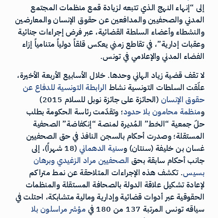
إلى “إنهاء النهج الذي تتبعه لزيادة قمع منظمات المجتمع
المدني والصحفيين والمدافعين عن حقوق الإنسان والمعارضين
والنشطاء وأعضاء السلطة القضائية، عبر فرض إجراءات جنائية
وعقبات إدارية”، في تقاطع زمني يعكس قلقاً دولياً متنامياً إزاء
الفضاء المدني والإعلامي في تونس.
لا تقف قضية زياد الهاني وحدها. خلال الأسابيع الأربعة الأخيرة،
علّقت السلطات التونسية نشاط
الرابطة التونسية للدفاع عن
حقوق الإنسان
(الحائزة على جائزة نوبل للسلام 2015)
و
منظمة محامون بلا حدود
؛ وتقدّمت رئاسة الحكومة بطلب
حلّ جمعية “الخط” المُديرة لمنصة “إنكفاضة” الصحفية
المستقلة؛ وصدرت أحكام بالسجن النافذ في حق الصحفيين
غسان بن خليفة (سنتان) و
سنية الدهماني
(18 شهراً)، إلى
جانب أحكام سابقة بحق
الصحفيين مراد الزغيدي وبرهان
بسيس
. تكشف هذه الإجراءات المتلاحقة عن نمط متراكم
لإعادة تشكيل علاقة الدولة بالصحافة المستقلة والمنظمات
الحقوقية عبر أدوات قضائية وإدارية ومالية متشابكة، احتلت في
سياقه تونس المرتبة 137 من 180 في
مؤشر مراسلون بلا