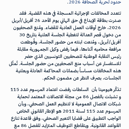
حدود لحرية الصحافة 2026
.
تتعدد المخالفات الإجرائية المسجلة في هذه القضية. فقد
صدرت بطاقة الإيداع في حق الهاني يوم الأحد 26 أفريل/أبريل
2026، خارج أوقات العمل العادية للقضاء. ومُنع الصحفيون
من دخول قصر العدالة لتغطية الجلسة العلنية بتاريخ 30
أفريل/أبريل، ومُنعت ابنته من حضور الجلسة، وقُوطعت
مرافعة محاميه أثناءها، فيما رفض وكيل الجمهورية مقابلة
رئيس النقابة الوطنية للصحفيين التونسيين الذي حضر
للاستفسار عن أسباب منع الصحفيين من حضور الجلسة. تُمثّل
هذه المخالفات مساساً بضمانات المحاكمة العادلة وبعلنية
الجلسات، بصرف النظر عن مضمون الحكم.
تذكّر هيومينا بأن السلطات رفضت اعتماد المرسوم عدد 115
و تشبثت بالفصل 86 من مجلة الاتصالات المعتمد لحماية
شبكات الاتصال العمومية لا لتنظيم العمل الصحفي، وبأن
المرسوم عدد 115 لسنة 2011 هو الإطار القانوني الخاص
الواجب التطبيق على قضايا التعبير الصحفي، وفق قاعدة تنازع
القواعد القانونية. ويتقاطع التوظيف المتزايد للفصل 86 مع