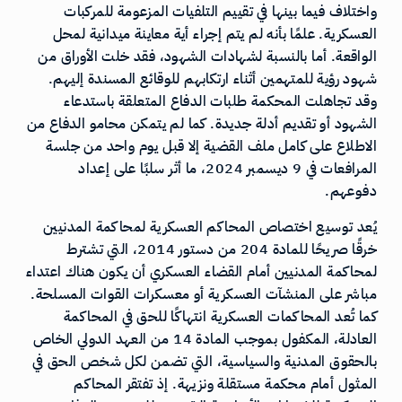
واختلاف فيما بينها في تقييم التلفيات المزعومة للمركبات
العسكرية. علمًا بأنه لم يتم إجراء أية معاينة ميدانية لمحل
الواقعة. أما بالنسبة لشهادات الشهود، فقد خلت الأوراق من
شهود رؤية للمتهمين أثناء ارتكابهم للوقائع المسندة إليهم.
وقد تجاهلت المحكمة طلبات الدفاع المتعلقة باستدعاء
الشهود أو تقديم أدلة جديدة. كما لم يتمكن محامو الدفاع من
الاطلاع على كامل ملف القضية إلا قبل يوم واحد من جلسة
المرافعات في 9 ديسمبر 2024، ما أثر سلبًا على إعداد
دفوعهم.
يُعد توسيع اختصاص المحاكم العسكرية لمحاكمة المدنيين
خرقًا صريحًا للمادة 204 من دستور 2014، التي تشترط
لمحاكمة المدنيين أمام القضاء العسكري أن يكون هناك اعتداء
مباشر على المنشآت العسكرية أو معسكرات القوات المسلحة.
كما تُعد المحاكمات العسكرية انتهاكًا للحق في المحاكمة
العادلة، المكفول بموجب المادة 14 من العهد الدولي الخاص
بالحقوق المدنية والسياسية، التي تضمن لكل شخص الحق في
المثول أمام محكمة مستقلة ونزيهة. إذ تفتقر المحاكم