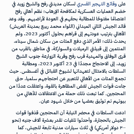
على
وقائع
التهجير
القسري
لسكان مدينتي رفح والشيخ زويد في
خضم العمليات العسكرية لمكافحة الإرهاب؛ نظم أهالي رفح
اعتصامًا مفتوحًا للمطالبة بحقهم في العودة لأراضيهم. وقد وعد
قائد الجيش الثاني الميداني (اللواء محمد ربيع بمدينة العريش)
الأهالي بترتيب عودتهم إلى قراهم بحلول أكتوبر 2023، ولم
يحدث ذلك؛ الأمر الذي دفع المئات من سكان شمال سيناء،
المنتمين إلى قبيلتي الرميلات والسواركة، في مناطق بالقرب من
قرى الوفاق والمهدية قرب رفح وقرية الزوارعة جنوب الشيخ
زويد، إلى الاحتجاج مجددًا في 23 أكتوبر 2023، ومطالبة
السلطات بالامتثال لتعهداتها لشيوخ القبائل في أغسطس. حيث
تجمع المئات من الأهالي للتعبير عن احتجاجهم سلميا، حتى
جاءت قوات الجيش لفض المظاهرة بالقوة، واعتقلت عددًا من
المحتجين. كما تبعت ذلك حملة من الاعتقالات للأهالي من
بيوتهم تم توثيق بعضها من خلال شهود عيان.
ادعت السلطات في محضر النيابة أن المحتجين قذفوا قوات
الجيش بالحجارة، وأحدثوا تلفيات تقدر بعشرة آلاف جنيه (نحو
٢٠٠ دولار أمريكي) في ثلاث سيارات مدنية تابعة للجيش، كما