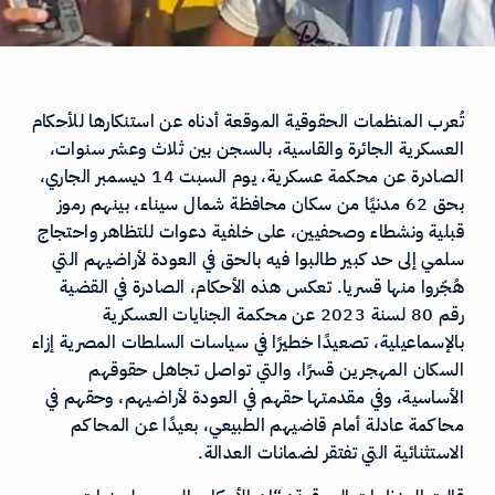
تُعرب المنظمات الحقوقية الموقعة أدناه عن استنكارها للأحكام
العسكرية الجائرة والقاسية، بالسجن بين ثلاث وعشر سنوات،
الصادرة عن محكمة عسكرية، يوم السبت 14 ديسمبر الجاري،
بحق 62 مدنيًا من سكان محافظة شمال سيناء، بينهم رموز
قبلية ونشطاء وصحفيين، على خلفية دعوات للتظاهر واحتجاج
سلمي إلى حد كبير طالبوا فيه بالحق في العودة لأراضيهم التي
هُجّروا منها قسريا. تعكس هذه الأحكام، الصادرة في القضية
رقم 80 لسنة 2023 عن محكمة الجنايات العسكرية
بالإسماعيلية، تصعيدًا خطيرًا في سياسات السلطات المصرية إزاء
السكان المهجرين قسرًا، والتي تواصل تجاهل حقوقهم
الأساسية، وفي مقدمتها حقهم في العودة لأراضيهم، وحقهم في
محاكمة عادلة أمام قاضيهم الطبيعي، بعيدًا عن المحاكم
الاستثنائية التي تفتقر لضمانات العدالة.