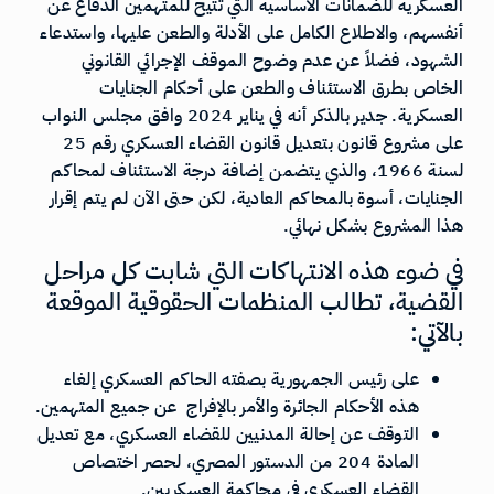
العسكرية للضمانات الأساسية التي تتيح للمتهمين الدفاع عن
أنفسهم، والاطلاع الكامل على الأدلة والطعن عليها، واستدعاء
الشهود، فضلاً عن عدم وضوح الموقف الإجرائي القانوني
الخاص بطرق الاستئناف والطعن على أحكام الجنايات
العسكرية. جدير بالذكر أنه في يناير 2024 وافق مجلس النواب
على مشروع قانون بتعديل قانون القضاء العسكري رقم 25
لسنة 1966، والذي يتضمن إضافة درجة الاستئناف لمحاكم
الجنايات، أسوة بالمحاكم العادية، لكن حتى الآن لم يتم إقرار
هذا المشروع بشكل نهائي.
في ضوء هذه الانتهاكات التي شابت كل مراحل
القضية، تطالب المنظمات الحقوقية الموقعة
بالآتي:
على رئيس الجمهورية بصفته الحاكم العسكري إلغاء
هذه الأحكام الجائرة والأمر بالإفراج عن جميع المتهمين.
التوقف عن إحالة المدنيين للقضاء العسكري، مع تعديل
المادة 204 من الدستور المصري، لحصر اختصاص
القضاء العسكري في محاكمة العسكريين.