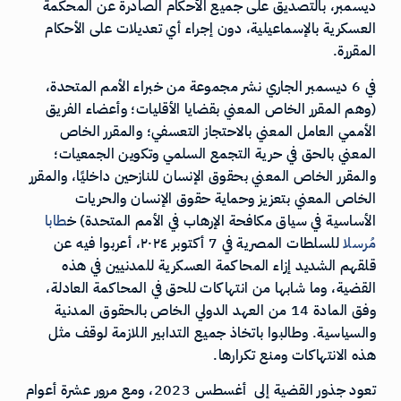
ديسمبر، بالتصديق على جميع الأحكام الصادرة عن المحكمة
العسكرية بالإسماعيلية، دون إجراء أي تعديلات على الأحكام
المقررة.
في 6 ديسمبر الجاري نشر مجموعة من خبراء الأمم المتحدة،
(وهم المقرر الخاص المعني بقضايا الأقليات؛ وأعضاء الفريق
الأممي العامل المعني بالاحتجاز التعسفي؛ والمقرر الخاص
المعني بالحق في حرية التجمع السلمي وتكوين الجمعيات؛
والمقرر الخاص المعني بحقوق الإنسان للنازحين داخليًا، والمقرر
الخاص المعني بتعزيز وحماية حقوق الإنسان والحريات
الأساسية في سياق مكافحة الإرهاب في الأمم المتحدة) خ
طابا
م
رسل
ا للسلطات المصرية في 7 أكتوبر ٢٠٢٤، أعربوا فيه عن
قلقهم الشديد إزاء المحاكمة العسكرية للمدنيين في هذه
القضية، وما شابها من انتهاكات للحق في المحاكمة العادلة،
وفق المادة 14 من العهد الدولي الخاص بالحقوق المدنية
والسياسية. وطالبوا باتخاذ جميع التدابير اللازمة لوقف مثل
هذه الانتهاكات ومنع تكرارها.
تعود جذور القضية إلى أغسطس 2023، ومع مرور عشرة أعوام