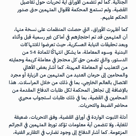
الجنائية. كما لم تتضمن الأوراق أية تحريات حول تفاصيل
القضية، ولم تستمع المحكمة لأقوال المتهمين حتى صدور
الحكم عليهم.
كما أظهرت الأوراق، التي حصلت المنظمات على نسخة منها،
أن المتهمين قد تم احتجازهم في أماكن غير رسمية قبل وأثناء
وبعد تحقيقات النيابة العسكرية، حيث تعرضوا للانتهاكات
البدنية وسوء المعاملة، ما يشكل انتهاكًا للمادة 54 من
الدستور، والتي تضمن حق كل محتجز في معاملة كريمة وحمايته
من التعذيب أو المعاملة المهينة. كما أشار بعض الأهالي
والمحامين إلى حرمان العديد من المتهمين من الزيارة أو مجرد
الاتصال بالعالم الخارجي، بما في ذلك من خلال المراسلات. هذا
بالإضافة إلى تجاهل المحكمة لكل طلبات الدفاع المقدمة من
المحامين في القضية، بما في ذلك طلبات استجواب محرري
محاضر الضبط والتحريات.
أدلة الثبوت الواردة في أوراق القضية، وفق التحريات، ضعيفة
للغاية، ولا تتضمن أية معلومات تؤكد تورط المتهمين في الجرائم
المزعومة. كما أشار الدفاع إلى وجود تضارب في التقارير الفنية،