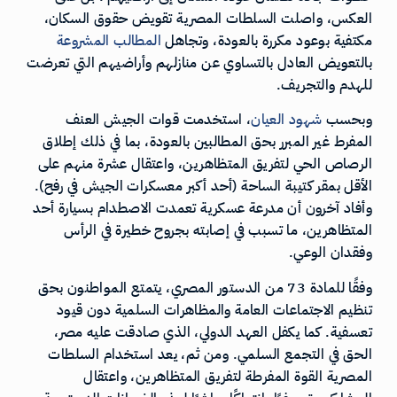
العكس، واصلت السلطات المصرية تقويض حقوق السكان،
مكتفية بوعود مكررة بالعودة، وتجاهل
المطالب
المشروعة
بالتعويض العادل بالتساوي عن منازلهم وأراضيهم التي تعرضت
للهدم والتجريف.
وبحسب
شهود
العيان
، استخدمت قوات الجيش العنف
المفرط غير المبرر بحق المطالبين بالعودة، بما في ذلك إطلاق
الرصاص الحي لتفريق المتظاهرين، واعتقال عشرة منهم على
الأقل بمقر كتيبة الساحة (أحد أكبر معسكرات الجيش في رفح).
وأفاد آخرون أن مدرعة عسكرية تعمدت الاصطدام بسيارة أحد
المتظاهرين، ما تسبب في إصابته بجروح خطيرة في الرأس
وفقدان الوعي.
وفقًا للمادة 73 من الدستور المصري، يتمتع المواطنون بحق
تنظيم الاجتماعات العامة والمظاهرات السلمية دون قيود
تعسفية. كما يكفل العهد الدولي، الذي صادقت عليه مصر،
الحق في التجمع السلمي. ومن ثم، يعد استخدام السلطات
المصرية القوة المفرطة لتفريق المتظاهرين، واعتقال