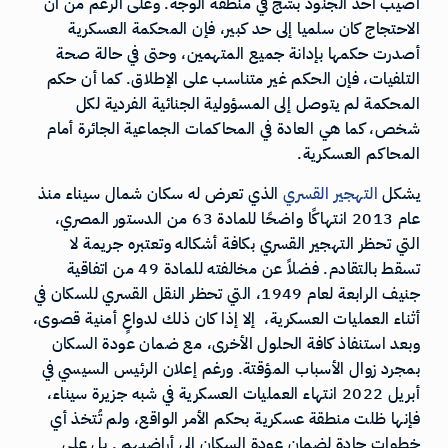
أصيب أحد الجنود بشج في منطقة الوجه. وعلى الرغم من أن
الاحتجاج كان سلميا إلى حد كبير، فإن المحكمة العسكرية
أصدرت حكمها بإدانة جميع المتهمين، وحتى في حالة صحة
التلفيات، فإن الحكم غير متناسب على الإطلاق. كما أن حكم
المحكمة لم يتوصل إلى المسؤولية الجنائية الفردية لكل
شخص، كما هي العادة في المحاكمات الجماعية الجائرة أمام
المحاكم العسكرية.
يشكل
التهجير
القسري
الذي تعرض له سكان شمال سيناء منذ
عام 2013 انتهاكًا واضحًا للمادة 63 من الدستور المصري،
التي تحظر التهجير القسري بكافة أشكاله وتعتبره جريمة لا
تسقط بالتقادم. فضلاً عن مخالفته للمادة 49 من اتفاقية
جنيف الرابعة لعام 1949، التي تحظر النقل القسري للسكان في
أثناء العمليات العسكرية، إلا إذا كان ذلك لدواعٍ أمنية قصوى،
وبعد استنفاذ كافة الحلول الأخرى، مع ضمان عودة السكان
بمجرد زوال الأسباب المؤقتة. ورغم إعلان الرئيس السيسي في
أبريل 2022 انتهاء العمليات العسكرية في شبه جزيرة سيناء،
فإنها ظلت منطقة عسكرية بحكم الأمر الواقع، ولم تُتخذ أي
خطوات جادة لضمان عودة السكان إلى أراضيهم . بل على