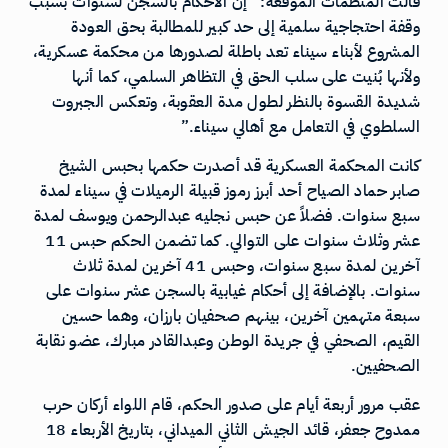
قالت المنظمات الموقعة: “إن الأحكام بالسجن لسنوات بسبب
وقفة احتجاجية سلمية إلى حد كبير للمطالبة بحق العودة
المشروع لأبناء سيناء تعد باطلة لصدورها من محكمة عسكرية،
ولأنها بُنيت على سلب الحق في التظاهر السلمي، كما أنها
شديدة القسوة بالنظر لطول مدة العقوبة، وتعكس الجبروت
السلطوي في التعامل مع أهالي سيناء.”
كانت المحكمة العسكرية قد أصدرت حكمها بحبس الشيخ
صابر حماد الصياح أحد أبرز رموز قبيلة الرميلات في سيناء لمدة
سبع سنوات. فضلاً عن حبس نجليه عبدالرحمن ويوسف لمدة
عشر وثلاث سنوات على التوالي. كما تضمن الحكم حبس 11
آخرين لمدة سبع سنوات، وحبس 41 آخرين لمدة ثلاث
سنوات. بالإضافة إلى أحكام غيابية بالسجن عشر سنوات على
سبعة متهمين آخرين، بينهم صحفيان بارزان، وهما حسين
القيم، الصحفي في جريدة الوطن وعبدالقادر مبارك، عضو نقابة
الصحفيين.
عقب مرور أربعة أيام على صدور الحكم، قام اللواء أركان حرب
ممدوح جعفر، قائد الجيش الثاني الميداني، بتاريخ الأربعاء 18