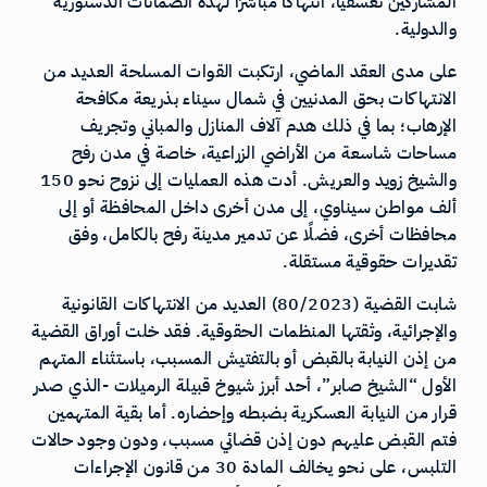
المشاركين تعسفيًا، انتهاكًا مباشرًا لهذه الضمانات الدستورية
والدولية.
على مدى العقد الماضي، ارتكبت القوات المسلحة العديد من
الانتهاكات بحق المدنيين في شمال سيناء بذريعة مكافحة
الإرهاب؛ بما في ذلك هدم آلاف المنازل والمباني وتجريف
مساحات شاسعة من الأراضي الزراعية، خاصة في مدن رفح
والشيخ زويد والعريش. أدت هذه العمليات إلى نزوح نحو 150
ألف مواطن سيناوي، إلى مدن أخرى داخل المحافظة أو إلى
محافظات أخرى، فضلًا عن تدمير مدينة رفح بالكامل، وفق
تقديرات حقوقية مستقلة.
شابت القضية (80/2023) العديد من الانتهاكات القانونية
والإجرائية، وثقتها المنظمات الحقوقية. فقد خلت أوراق القضية
من إذن النيابة بالقبض أو بالتفتيش المسبب، باستثناء المتهم
الأول “الشيخ صابر”، أحد أبرز شيوخ قبيلة الرميلات -الذي صدر
قرار من النيابة العسكرية بضبطه وإحضاره. أما بقية المتهمين
فتم القبض عليهم دون إذن قضائي مسبب، ودون وجود حالات
التلبس، على نحو يخالف المادة 30 من قانون الإجراءات