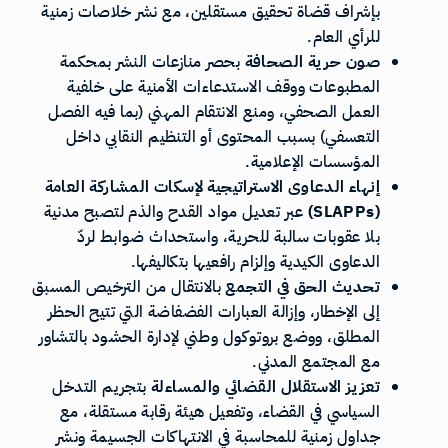
بإشراف قضاة تحقيق مستقلين، مع نشر خلاصات زمنية
للرأي العام.
صون حرية الصحافة
بحصر منازعات النشر بمحكمة
المطبوعات ووقف الاستدعاءات الأمنية على خلفية
العمل الصحفي، ومنع الانتقام المهني (بما فيه الفصل
التعسفي) بسبب المحتوى أو التنظيم النقابي داخل
المؤسسات الإعلامية.
إنهاء الدعاوى الاستراتيجية لإسكات المشاركة العامة
(SLAPPs)
عبر تعديل مواد القدح والذم لتصبح مدنية
بلا عقوبات سالبة للحرية، واستحداث ضوابط لردّ
الدعاوى الكيدية وإلزام رافعيها بتكاليفها.
تحديث الحق في التجمع
بالانتقال من الترخيص المسبق
إلى الإخطار، وإزالة العبارات الفضفاضة التي تتيح الحظر
المطلق، ووضع بروتوكول وطني لإدارة الحشود بالتشاور
مع المجتمع المدني.
تعزيز الاستقلال القضائي والمساءلة
بتجريم التدخل
السياسي في القضاء، وتفعيل هيئة رقابة مستقلة، مع
جداول زمنية للمحاسبة في الانتهاكات الجسيمة ونشر