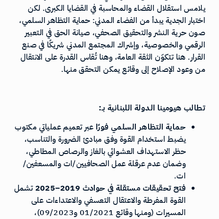
يلامس استقلال القضاء والمحاسبة في القضايا الكبرى. لكن
اختبار الجدية يبدأ من الفضاء المدني: حماية التظاهر السلمي،
صون حرية النشر والتحقيق الصحفي، صيانة الحق في التعبير
الرقمي والخصوصية، وإشراك المجتمع المدني شريكًا في صنع
القرار. هنا تتكوّن الثقة العامة، وهنا تُقاس القدرة على الانتقال
من وعود الإصلاح إلى وقائع يمكن التحقق منها.
تطالب هيومينا الدولة اللبنانية بـ:
حماية التظاهر السلمي فورًا
عبر تعميم عملياتي مكتوب
يضبط استخدام القوة وفق مبادئ الضرورة والتناسب،
حظر الاستهداف العشوائي بالغاز والرصاص المطاطي،
وضمان عدم عرقلة عمل الصحافيين/ات والمسعفين/
ات.
فتح تحقيقات مستقلة في حوادث 2019–2025
تشمل
القوة المفرطة والاعتقال التعسفي والاعتداءات على
المسيرات (ومنها وقائع 01/2021 و09/2023)،