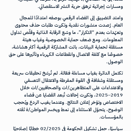
ومسارات إجرائية ترهق حرية النشر الاستقصائي.
وامتد التضييق إلى الفضاء الرقمي بوصفه امتدادًا للمجال
العام. رُصدت منشورات نقدية وتكررت طلبات حذف محتوى
وتعهّدات بعدم “التكرار”، ما وسّع الرقابة الذاتية وقلّص تداول
المعلومات. ومع ضعف حماية الخصوصية وغياب هيئة
مستقلة لحماية البيانات، باتت المشاركة الرقمية أكثر هشاشة،
خصوصًا مع كلفة الاتصال وانقطاعات الكهرباء وتأثيرها على حق
الوصول.
تكتمل الدائرة بغياب مساءلة فعّالة. لم تُرسّخ تحقيقات سريعة
ومستقلة وشفافة في القوة المفرطة والاعتقال التعسفي
والاعتداءات على المتظاهرين/ات والصحافيين/ات خلال
2019–2025، وتكررت إحالات تُبعد القضايا عن قضاء
الاختصاص وتؤخر إعلان النتائج. وعندما يغيب الردع ويُحجب
الوضوح، يتحوّل الاستثناء إلى نمط ويخسر المواطن/ة ثقته
بالمؤسسات.
سياسيًا، حمل تشكيل الحكومة في 02/2025 خطابًا إصلاحيًا