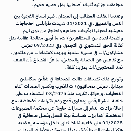
مجادلات جزائية تُنهك أصحابها بدل حماية حقهم.
وعندما انتقلت المطالب إلى الميدان، ظهر اتساع الفجوة بين
النص والتطبيق. في 01/2021 شهدت طرابلس احتجاجات
معيشية أعقبتها توقيفات جماعية واحتجاز من دون تهم
واضحة لعدد من المتظاهرين/ات، ما أرسى معالجة عقابية بدل
كفالة الحق الدستوري في التجمع. وفي 09/2023 تعرّض
مشاركون/ات في مسيرة سلمية ببيروت لاعتداءات من ملثمين،
مع تقاعس عن الحماية والتحقيق، ما عزّز الانطباع بأن العنف
ضد المحتجين/ات يمرّ بلا كلفة.
وتوازي ذلك تضييقات طالت الصحافة في شقّين متكاملين.
ميدانيًا، تعرض صحافيون/ات للضرب وتكسير المعدات أثناء
التغطيات. وإجرائيًا، تكررت منذ 03/2025 استدعاءات على
خلفية النشر الرقمي ودعاوى قدح وذم باتهامات فضفاضة، مع
إحالة نزاعات النشر إلى مسارات خارجة عن محكمة المطبوعات
المختصة. كما برزت هشاشة بيئة العمل بفصل صحافية في
01/2025 على خلفية نشاط نقابي داخل مؤسسة إعلامية.
هكذا يواجه الصحافي/ة تهديدًا مزدوجًا: تعرّضًا في الميدان،