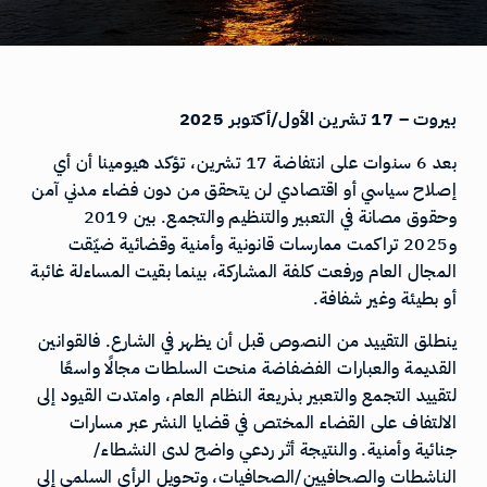
بيروت – 17 تشرين الأول/أكتوبر 2025
بعد 6 سنوات على انتفاضة 17 تشرين، تؤكد هيومينا أن أي
إصلاح سياسي أو اقتصادي لن يتحقق من دون فضاء مدني آمن
وحقوق مصانة في التعبير والتنظيم والتجمع. بين 2019
و2025 تراكمت ممارسات قانونية وأمنية وقضائية ضيّقت
المجال العام ورفعت كلفة المشاركة، بينما بقيت المساءلة غائبة
أو بطيئة وغير شفافة.
ينطلق التقييد من النصوص قبل أن يظهر في الشارع. فالقوانين
القديمة والعبارات الفضفاضة منحت السلطات مجالًا واسعًا
لتقييد التجمع والتعبير بذريعة النظام العام، وامتدت القيود إلى
الالتفاف على القضاء المختص في قضايا النشر عبر مسارات
جنائية وأمنية. والنتيجة أثر ردعي واضح لدى النشطاء/
الناشطات والصحافيين/الصحافيات، وتحويل الرأي السلمي إلى