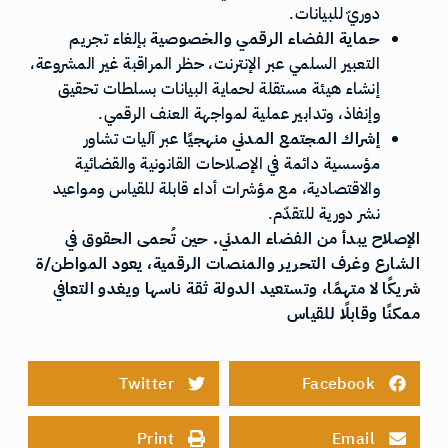
دوريّ للبيانات.
حماية الفضاء الرقمي والخصوصية
بإلغاء تجريم
التعبير السلمي عبر الإنترنت، حظر المراقبة غير المشروعة،
إنشاء هيئة مستقلة لحماية البيانات بسلطات تحقيق
وإنفاذ، وتدابير عملية لمواجهة العنف الرقمي.
إشراك المجتمع المدني منهجيًا
عبر آليات تشاور
مؤسسية دائمة في الإصلاحات القانونية والقضائية
والاقتصادية، مع مؤشرات أداء قابلة للقياس ومواعيد
نشر دورية للتقدّم.
الإصلاح يبدأ من الفضاء المدني. حين تُحمى الحقوق في
الشارع وغرف التحرير والمنصات الرقمية، يعود المواطن/ة
شريكًا لا متهمًا، وتستعيد الدولة ثقة ناسها ويغدو التعافي
ممكنًا وقابلًا للقياس
Twitter
Facebook
Print
Email