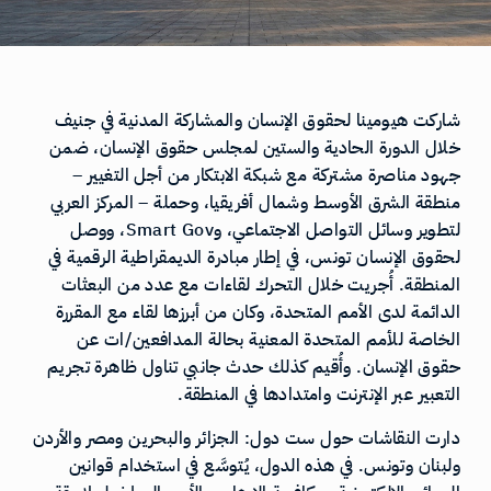
شاركت هيومينا لحقوق الإنسان والمشاركة المدنية في جنيف
خلال الدورة الحادية والستين لمجلس حقوق الإنسان، ضمن
جهود مناصرة مشتركة مع شبكة الابتكار من أجل التغيير –
منطقة الشرق الأوسط وشمال أفريقيا، وحملة – المركز العربي
لتطوير وسائل التواصل الاجتماعي، وSmart Gov، ووصل
لحقوق الإنسان تونس، في إطار مبادرة الديمقراطية الرقمية في
المنطقة. أُجريت خلال التحرك لقاءات مع عدد من البعثات
الدائمة لدى الأمم المتحدة، وكان من أبرزها لقاء مع المقررة
الخاصة للأمم المتحدة المعنية بحالة المدافعين/ات عن
حقوق الإنسان. وأُقيم كذلك حدث جانبي تناول ظاهرة تجريم
التعبير عبر الإنترنت وامتدادها في المنطقة.
دارت النقاشات حول ست دول: الجزائر والبحرين ومصر والأردن
ولبنان وتونس. في هذه الدول، يُتوسَّع في استخدام قوانين