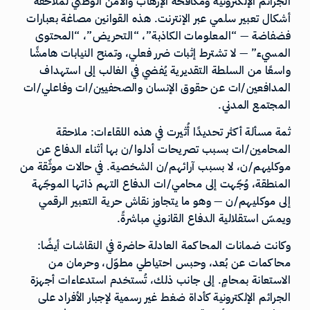
الجرائم الإلكترونية ومكافحة الإرهاب والأمن الوطني لملاحقة
أشكال تعبير سلمي عبر الإنترنت. هذه القوانين مصاغة بعبارات
فضفاضة — “المعلومات الكاذبة”، “التحريض”، “المحتوى
المسيء” — لا تشترط إثبات ضرر فعلي، وتمنح النيابات هامشًا
واسعًا من السلطة التقديرية يُفضي في الغالب إلى استهداف
المدافعين/ات عن حقوق الإنسان والصحفيين/ات وفاعلي/ات
المجتمع المدني.
ثمة مسألة أكثر تحديدًا أُثيرت في هذه اللقاءات: ملاحقة
المحامين/ات بسبب تصريحات أدلوا/ن بها أثناء الدفاع عن
موكليهم/ن، لا بسبب آرائهم/ن الشخصية. في حالات موثّقة من
المنطقة، وُجّهت إلى محامي/ات الدفاع التهم ذاتها الموجّهة
إلى موكليهم/ن — وهو ما يتجاوز نقاش حرية التعبير الرقمي
ويمسّ استقلالية الدفاع القانوني مباشرةً.
وكانت ضمانات المحاكمة العادلة حاضرة في النقاشات أيضًا:
محاكمات عن بُعد، وحبس احتياطي مطوّل، وحرمان من
الاستعانة بمحامٍ. إلى جانب ذلك، تُستخدم استدعاءات أجهزة
الجرائم الإلكترونية كأداة ضغط غير رسمية لإجبار الأفراد على