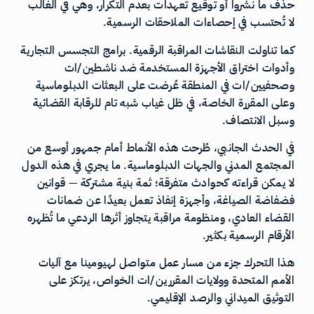
حذف ما نشروا أو توقيع تعهدات بعدم التكرار، وهي في الغالب
لا تُحتسب في إحصاءات الملاحقات الرسمية.
كما تناولت النقاشات المراقبة الرقمية. برامج التجسس التجارية
وأدوات اختراق الأجهزة المستخدمة ضد ناشطين/ات
وصحفيين/ات في المنطقة عُرضت على البعثات الدبلوماسية
وعلى المقررة الخاصة، في ظل غياب شبه تام للرقابة القضائية
وسبل الانتصاف.
في الحدث الجانبي، طُرحت هذه الأنماط أمام جمهور أوسع من
المجتمع المدني والجهات الدبلوماسية. ما يجري في هذه الدول
لا يمكن قراءته كحوادث متفرقة؛ ثمة بنية مشتركة — قوانين
فضفاضة الصياغة، وأجهزة إنفاذ تعمل بعيدًا عن ضمانات
القضاء العادي، ومنظومة مراقبة يتجاوز أثرها الردعي ما تُظهره
الأرقام الرسمية بكثير.
هذا التحرك جزء من مسار عمل متواصل لهيومينا مع آليات
الأمم المتحدة وولايات المقررين/ات الخواص، يرتكز على
التوثيق الميداني والرصد الإقليمي.