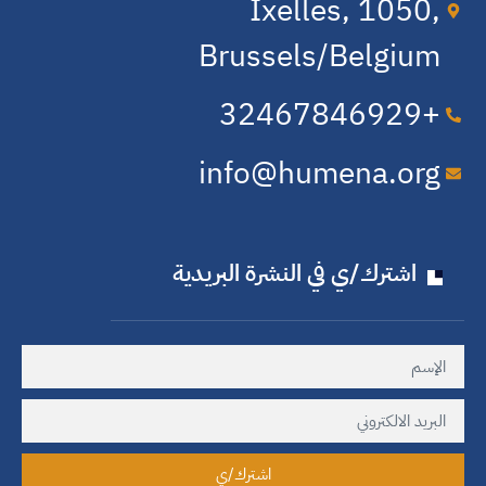
Ixelles, 1050,
Brussels/Belgium
+32​467​846​929
info@humena.org
اشترك/ي في النشرة البريدية
اشترك/ي