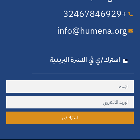
+32​467​846​929
info@humena.org
اشترك/ي في النشرة البريدية
اشترك/ي