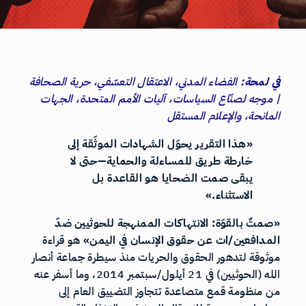
في لمحة:
الفضاء المدني، الاعتقال التعسّفي، حرية الصحافة
| موجه لصنّاع السياسات، آليات الأمم المتحدة، الجهات
المانحة، والإعلام المستقل
«هذا التقرير يحوّل الشهادات الموثّقة إلى
خارطة طريق للمساءلة والحماية—حتى لا
يبقى صمت الضحايا هو القاعدة بل
الاستثناء.»
«صمتٌ بالقوّة: الانتهاكات الممنهجة للحوثيين ضدّ
المدافعين/ات عن حقوق الإنسان في اليمن»
هو قراءة
موثوقة لتدهور الحقوق والحريات منذ سيطرة جماعة أنصار
الله (الحوثيين) في 21 أيلول/سبتمبر 2014، وما أسفر عنه
من منظومة قمع متصاعدة تتجاوز التضييق العام إلى