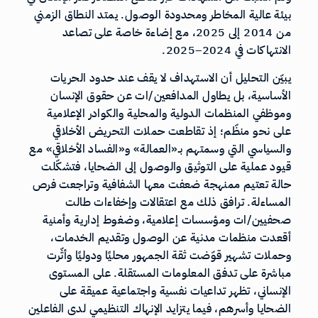
بيئة عالية المخاطر ومحدودة الوصول. يمتد النطاق الزمني
من 2014 إلى 2025، مع إضاءة خاصة على تصاعد
الانتهاكات في 2024–2025.
يبيّن التحليل أن الاستهداف لا يقف عند حدود الحريات
الأساسية، بل يطاول المدافعين/ات عن حقوق الإنسان
وموظفي المنظمات الدولية والمحلية والكوادر الإعلامية
على نحو منظّم؛ إذ تقاطعت حملات التحريض الأخلاقي
والسياسي التي وسمتهم بـ«العمالة» و«الفساد الأخلاقي» مع
قيود عملية على التوثيق والوصول إلى الضحايا، فتشكّلت
حالة تعتيم ممنهجة ضعفت معها الشفافية وتراجعت فرص
المساءلة. ترافق ذلك مع اعتقالات وإخفاءات طالت
صحفيين/ات ومؤسسات إعلامية، وضغوط إدارية وأمنية
أقعدت منظمات مدنية عن الوصول وتقديم الخدمات،
وحملات تشهير قوّضت ثقة الجمهور محليًا ودوليًا وأثّرت
مباشرة على تدفق المعلومات المستقلة. على المستوى
الإنساني، تظهر تداعيات نفسية واجتماعية عميقة على
الضحايا وأسرهم، فيما يتزايد الإنهاك التنظيمي لدى الفاعلين