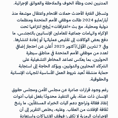
المدنيين تحت وطأة الخوف والملاحقة والعوائق الإجرائية.
وتسجّل الفترة الأحدث حملات اقتحام واعتقال موسّعة منذ
أيار/مايو 2024 طالت موظفي الأمم المتحدة ومنظمات
دولية ومحلية، مع بث «اعترافات» يُرجّح انتزاعها تحت
الإكراه واتهامات جماعية للعاملين الإنسانيين بالتجسّس، ما
دفع بعض الوكالات إلى تقليص عملياتها أو إعادة انتشارها.
وفي 7 تشرين الأوّل/أكتوبر 2025 أُعلن عن احتجاز إضافي
لعدد من موظفي الأمم المتحدة في مناطق سيطرة
الحوثيين، بما يعكس تصاعد المخاطر التشغيلية على
الشركاء المحليين والدوليين، ويؤكد الحاجة إلى استجابة
حماية منسّقة تُعيد شروط العمل الأساسية للجهات الإنسانية
والحقوقية.
رغم وجود قرارات صادرة عن مجلس الأمن ومجلس حقوق
الإنسان ذات صلة، بقي التنفيذ محدودًا بفعل غياب أدوات
إنفاذ فعّالة وتراجع دعم آليات الخبراء المستقلّين، ما رسّخ
ثقافة الإفلات من العقاب. وعليه، يخلص التقرير إلى أن
الإجراءات الرمزية لا تكفي؛ فوقف الانتهاكات واستعادة