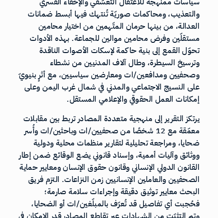
سياسات ممنهجة للاعتقال التعسّفي والإخفاء القسري
والتعذيب، ومحاكمات صوريّة تُنتهك فيها أبسط ضمانات
العدالة، من بينها حرمان المتّهمين من اختيار محامين
مستقلّين وفرض محامين موالين للجماعة. بهذه الأدوات
تحوّل القمع إلى بنية حاكمة لإسكات الأصوات الناقدة
وترسيخ السيطرة، وطال آلاف المدنيين من نشطاء
وصحفيين ومدافعين/ات ومعارضين سياسيين، مع أثرٍ بنيويّ
على النسيج الاجتماعي والمدني في شمال غرب اليمن وعلى
إمكانات العمل الحقوقي والإعلامي المستقل.
يرتكز التقرير إلى منهجية متعددة المصادر تربط بين مقابلات
معمّقة مع 12 شخصًا من صحفيين/ات وباحثين/ات وأُسر
ضحايا، ومراجعة تحليلية لتقارير منظمات محلية ودولية
ووثائق وآليات أممية، وإسناد قانوني يضع الوقائع ضمن إطار
القانون الدولي الإنساني وقانون حقوق الإنسان ومعايير حماية
الصحفيين والعاملين الإنسانيين زمن النزاعات. التزم فريق
البحث معايير توثيق دقيقة وإجراءات سلامة صارمة؛
فحُجبت أي تفاصيل قد تُعرّف بالمبلّغين/ات أو الضحايا،
وتم التثبّت من الشهادات عبر تقاطع المصادر قدر الإمكان في