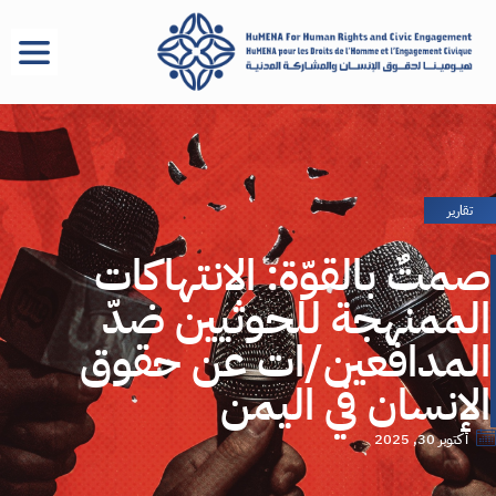
تقارير
صمتٌ بالقوّة: الانتهاكات
الممنهجة للحوثيين ضدّ
المدافعين/ات عن حقوق
الإنسان في اليمن
أكتوبر 30, 2025