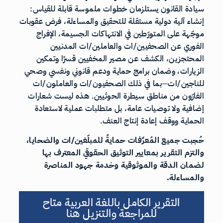
سيادة القانون يستلزمان خطوات ملموسة قابلة للقياس:
إنشاء آلية دولية مستقلة للتحقيق والمساءلة، فرض عقوبات
موجّهة على المتورّطين في الانتهاكات الجسيمة، الإفراج
الفوري عن الصحفيين/ات والعاملين/ات المدنيين
المحتجزين، الكشف عن مصير المخفيين قسرًا وتمكين
الزيارات، وضمان برامج حماية ودعم قانوني ونفسي وصحي
للناجين/ات—بما في ذلك الصحفيون/ات والعاملون/ات
الفارّون من مناطق سيطرة الحوثيين. هذه ليست شعارات
إضافية ولا توصيات عامة، بل متطلبات عملية لاستعادة
الحماية ووقف إعادة إنتاج العنف.
حُجبت جميع المُعرِّفات حمايةً للمبلّغين/ات والضحايا،
والتزم التقرير بمعايير التوثيق الحقوقي المعترف بها
لضمان الدقة والموثوقية وخدمة جهود المناصرة
والمساءلة.
التقرير الكامل باللغة العربية متاح
للمراجعة والتنزيل هنا